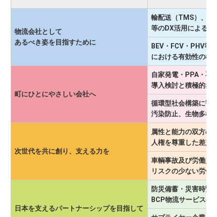
輸配送（TMS）、構
等のDX活用による
物流会社として
あるべき姿を目指すために
BEV・FCV・PH
における有効性の検
自家発電・PPA・再
導入検討と積極的な
町にひとにやさしい会社へ
循環型社会構築に寄
汚染防止、生物多様
属性と能力の双方の
人権を尊重した差別
次世代を共に創り、支える力を
車輌事故及び労働災
リスクの少ない労働
防災備蓄・災害時緊急
BCP物流サービスの
日本を支えるパートナーシップを目指して