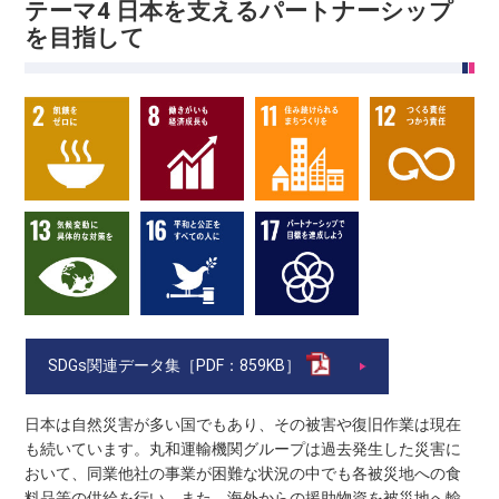
テーマ4 日本を支えるパートナーシップ
を目指して
SDGs関連データ集［PDF：859KB］
日本は自然災害が多い国でもあり、その被害や復旧作業は現在
も続いています。丸和運輸機関グループは過去発生した災害に
おいて、同業他社の事業が困難な状況の中でも各被災地への食
料品等の供給を行い、また、海外からの援助物資を被災地へ輸