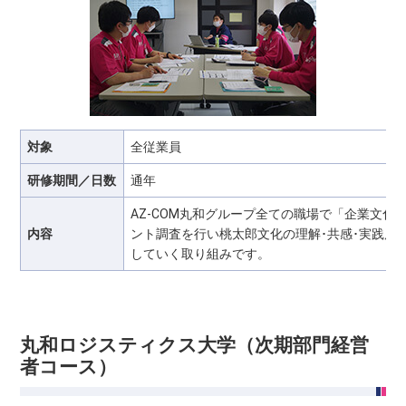
対象
全従業員
研修期間／日数
通年
AZ-COM丸和グループ全ての職場で「企業文
内容
ント調査を行い桃太郎文化の理解･共感･実践度
していく取り組みです。
丸和ロジスティクス大学（次期部門経営
者コース）